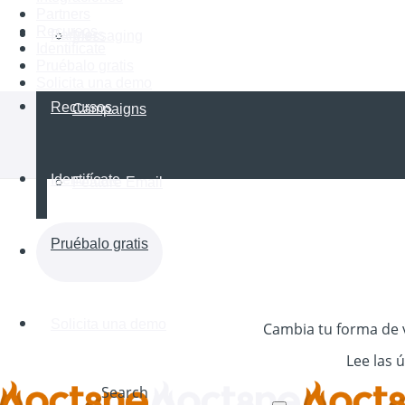
Partners
Recursos
Partners
Messaging
Identifícate
Pruébalo gratis
Solicita una demo
Recursos
Campaigns
Identifícate
Feature Email
Pruébalo gratis
Solicita una demo
Cambia tu forma de ve
Lee las 
Search