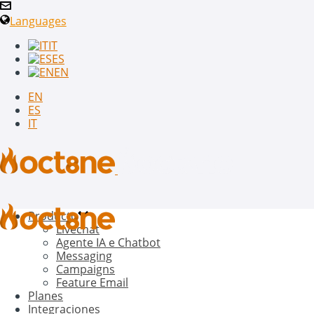
Languages
IT
ES
EN
EN
ES
IT
Producto
Livechat
Agente IA e Chatbot
Messaging
Campaigns
Feature Email
Planes
Integraciones